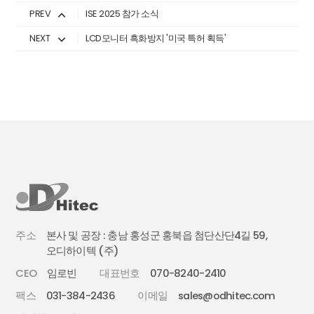
PREV
ISE 2025 참가 소식
NEXT
LCD모니터 흑화방지 '미국 특허 획득'
주소
본사 및 공장 : 충남 홍성군 홍북읍 첨단산단4길 59,
오디하이텍 (주)
CEO
임로빈
대표번호
070-8240-2410
팩스
031-384-2436
이메일
sales@odhitec.com