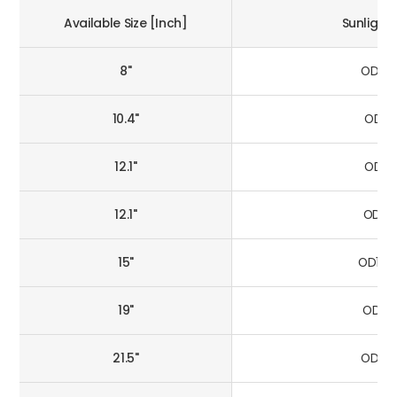
Available Size [Inch]
Sunlight
8"
OD104
10.4"
OD12
12.1"
OD121
12.1"
OD15
15"
OD190
19"
OD215
21.5"
OD230