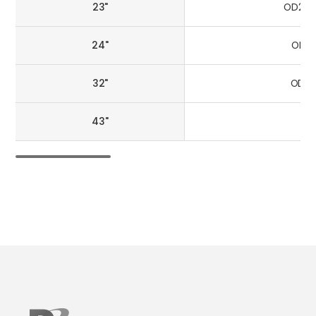
23"
OD240
24"
OD32
32"
OD43
43"